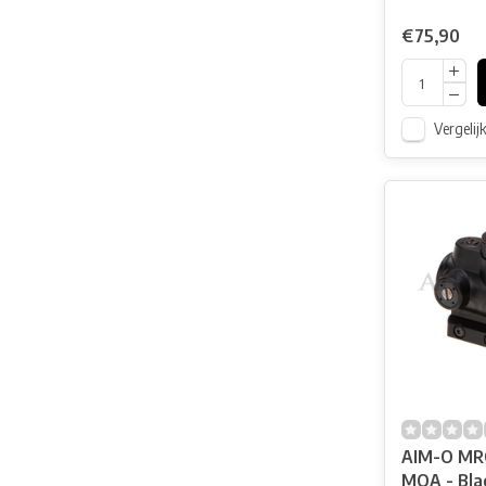
€75,90
Vergelij
AIM-O MRO
MOA - Bla