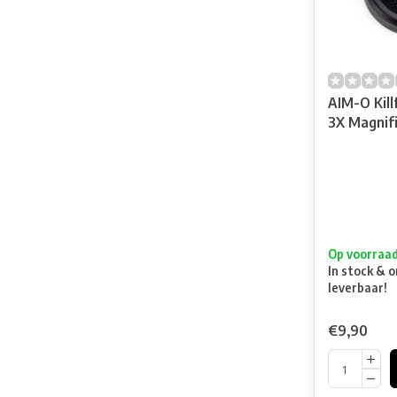
AIM-O Kill
3X Magnif
Op voorraa
In stock & o
leverbaar!
€9,90