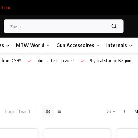
s hours.
es
MTW World
Gun Accessoires
Internals
g from €99*
Inhouse Tech services!
Physical store in Belgium!
Pagina 1 van 1
M