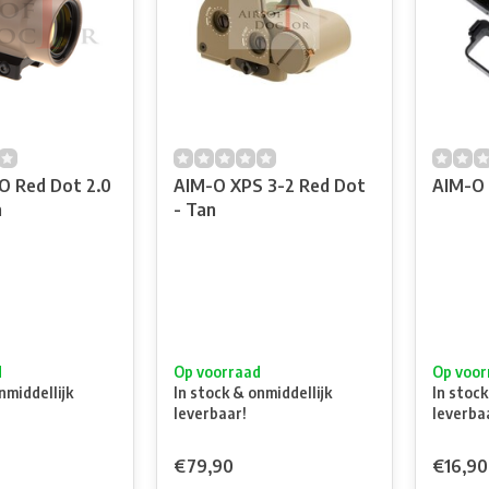
 Red Dot 2.0
AIM-O XPS 3-2 Red Dot
AIM-O K
n
- Tan
d
Op voorraad
Op voor
nmiddellijk
In stock & onmiddellijk
In stock
leverbaar!
leverba
€79,90
€16,90