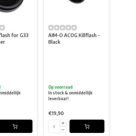
flash for G33
AIM-O ACOG Killflash -
ier
Black
d
Op voorraad
nmiddellijk
In stock & onmiddellijk
leverbaar!
€19,90