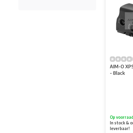
AIM-O XPS
- Black
Op voorraa
In stock & o
leverbaar!