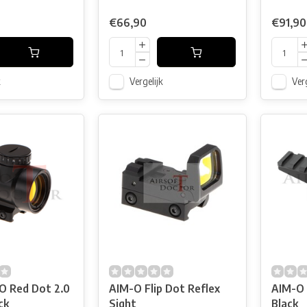
€66,90
€91,90
k
Vergelijk
Verg
 Red Dot 2.0
AIM-O Flip Dot Reflex
AIM-O 
ck
Sight
Black