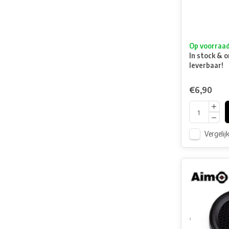
Op voorraa
In stock & o
leverbaar!
€6,90
Vergelij