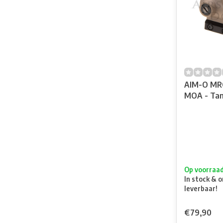
AIM-O MRO
MOA - Ta
Op voorraa
In stock & o
leverbaar!
€79,90