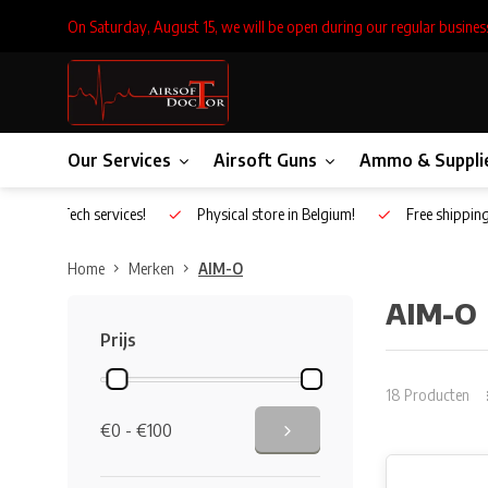
On Saturday, August 15, we will be open during our regular busines
Our Services
Airsoft Guns
Ammo & Suppli
Inhouse Tech services!
Physical store in Belgium!
Free shippin
Home
Merken
AIM-O
AIM-O
Prijs
18 Producten
€0 - €100