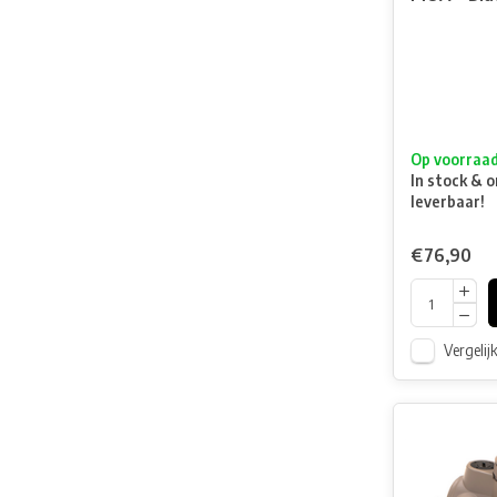
Op voorraa
In stock & o
leverbaar!
€76,90
Vergelij