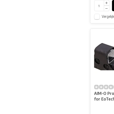
Vergelij
AIM-O Pro
for EoTec