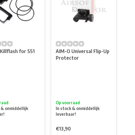
illflash for 551
AIM-O Universal Flip-Up
Protector
raad
Op voorraad
 & onmiddellijk
In stock & onmiddellijk
ar!
leverbaar!
€13,90