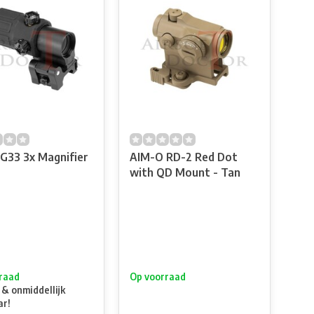
G33 3x Magnifier
AIM-O RD-2 Red Dot
with QD Mount - Tan
raad
Op voorraad
 & onmiddellijk
ar!