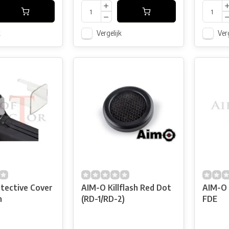
k
Vergelijk
Verg
tective Cover
AIM-O Killflash Red Dot
AIM-O 
h
(RD-1/RD-2)
FDE