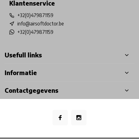
Klantenservice
+32(0)479871159
info@airsoftdoctor.be
+32(0)479871159
Usefull links
Informatie
Contactgegevens