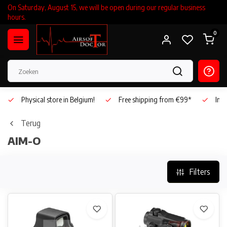
On Saturday, August 15, we will be open during our regular business
hours.
0
Physical store in Belgium!
Free shipping from €99*
Inho
Terug
AIM-O
Filters