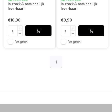
In stock & onmiddellijk
In stock & onmiddellijk
leverbaar!
leverbaar!
€10,90
€9,90
Vergelijk
Vergelijk
1
Physical store in Belgium!
Free shipping from €99*
Inh